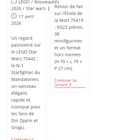
Post
LEGO
/
Nouveautés
Retour de fan
category:
2026
/
Star wars
sur l’Étoile de
Publication
17 avril
la Mort 75419
publiée :
2026
: 9 023 pièces,
38
Un regard
minifigurines
passionné sur
et un format
le LEGO Star
hors normes
Wars 75442 :
(H 70 × L 79 ×
le N-1
P 27 cm).
Starfighter du
Mandalorien,
Continuer La
L’Étoile
Lecture
un vaisseau
De
élégant,
La
Mort
rapide et
Aux
iconique pour
Dimensions
les fans de
Spectaculaires
Din Djarin et
Grogu.
Continuer La