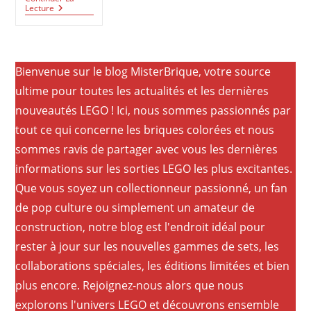
LEGO
Lecture
Star
Wars
75442
:
Le
Bienvenue sur le blog MisterBrique, votre source
N-
1
ultime pour toutes les actualités et les dernières
Starfighter
Du
nouveautés LEGO ! Ici, nous sommes passionnés par
Mandalorien
tout ce qui concerne les briques colorées et nous
Entre
Vitesse
sommes ravis de partager avec vous les dernières
Et
Nostalgie
informations sur les sorties LEGO les plus excitantes.
Que vous soyez un collectionneur passionné, un fan
de pop culture ou simplement un amateur de
construction, notre blog est l'endroit idéal pour
rester à jour sur les nouvelles gammes de sets, les
collaborations spéciales, les éditions limitées et bien
plus encore. Rejoignez-nous alors que nous
explorons l'univers LEGO et découvrons ensemble