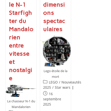
le N-1
dimensi
Starfigh
ons
ter du
spectac
Mandalo
ulaires
rien
entre
vitesse
et
nostalgi
Lego étoile de la
mort
e
Post
LEGO
/
Nouveautés
category:
2025
/
Star wars
Publication
16
publiée :
septembre
Le chasseur N-1 du
2025
Mandalorien