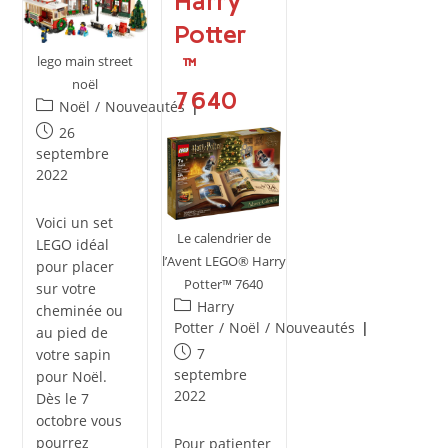
Harry
Potter
lego main street
™
noël
7640
Post
Noël
/
Nouveautés
category:
Publication
26
publiée :
septembre
2022
Voici un set
Le calendrier de
LEGO idéal
l’Avent LEGO® Harry
pour placer
Potter™ 7640
sur votre
Post
Harry
cheminée ou
category:
Potter
/
Noël
/
Nouveautés
au pied de
Publication
7
votre sapin
publiée :
septembre
pour Noël.
2022
Dès le 7
octobre vous
pourrez
Pour patienter