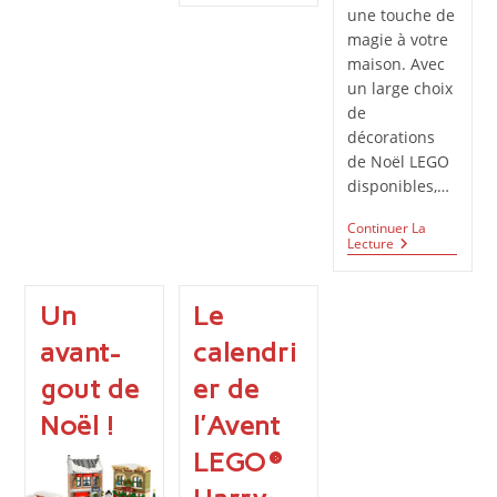
LEGO
LEGO
une touche de
De
Noël
magie à votre
Noël
2024
2025
maison. Avec
:
un large choix
Une
Collection
de
Magique
décorations
À
de Noël LEGO
Construire
disponibles,…
Continuer La
7
Lecture
Idées
De
Décoration
Un
Le
De
Noël
avant-
calendri
En
LEGO
gout de
er de
:
Célébrez
Noël !
l’Avent
Les
Fêtes
LEGO®
Avec
Créativité
!