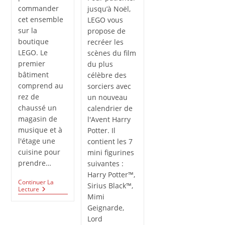
commander
jusqu’à Noël,
cet ensemble
LEGO vous
sur la
propose de
boutique
recréer les
LEGO. Le
scènes du film
premier
du plus
bâtiment
célèbre des
comprend au
sorciers avec
rez de
un nouveau
chaussé un
calendrier de
magasin de
l'Avent Harry
musique et à
Potter. Il
l'étage une
contient les 7
cuisine pour
mini figurines
prendre…
suivantes :
Harry Potter™,
Continuer La
Sirius Black™,
Un
Lecture
Mimi
Avant-
Gout
Geignarde,
De
Lord
Noël