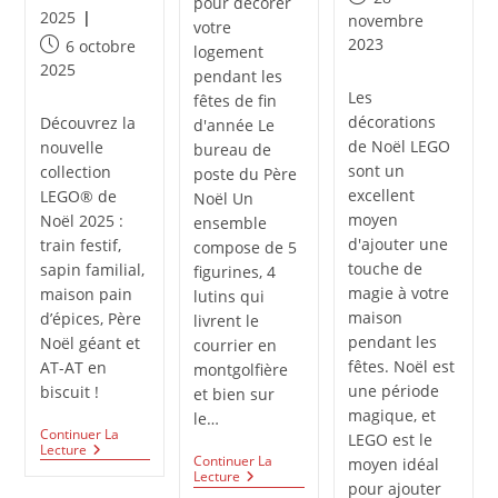
pour décorer
category:
2025
publiée :
novembre
votre
2023
Publication
6 octobre
logement
publiée :
2025
pendant les
Les
fêtes de fin
décorations
Découvrez la
d'année Le
de Noël LEGO
nouvelle
bureau de
sont un
collection
poste du Père
excellent
LEGO® de
Noël Un
moyen
Noël 2025 :
ensemble
d'ajouter une
train festif,
compose de 5
touche de
sapin familial,
figurines, 4
magie à votre
maison pain
lutins qui
maison
d’épices, Père
livrent le
pendant les
Noël géant et
courrier en
fêtes. Noël est
AT-AT en
montgolfière
une période
biscuit !
et bien sur
magique, et
le…
Continuer La
LEGO est le
Les
Lecture
Continuer La
moyen idéal
Nouveaux
Les
Lecture
Sets
pour ajouter
Sets