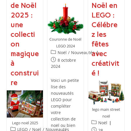
de Noël
Noël en
2025 :
LEGO :
une
Célébre
collecti
z les
Couronne de Noël
on
fêtes
LEGO 2024
magique
Post
avec
Noël
/
Nouveautés
category:
Publication
8 octobre
à
créativit
publiée :
2024
construi
é !
Voici un petite
re
lise des
nouveautés
LEGO pour
compléter
lego main street
votre
noël
collection de
Post
Noël
Lego noël 2025
noël ou bien
category:
Post
LEGO
/
Noël
/
Nouveautés
Publication
28