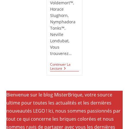
!
Voldemort™,
Horace
Slughorn,
Nymphadora
Tonks™,
Neville
Londubat,
Vous
trouverez…
Continuer La
Le
Lecture
Calendrier
De
L’Avent
LEGO®
Harry
Bienvenue sur le blog MisterBrique, votre source
Potter™
7640
ultime pour toutes les actualités et les dernières
nouveautés LEGO ! Ici, nous sommes passionnés par
tout ce qui concerne les briques colorées et nous
sommes ravis de partager avec vous les dernières