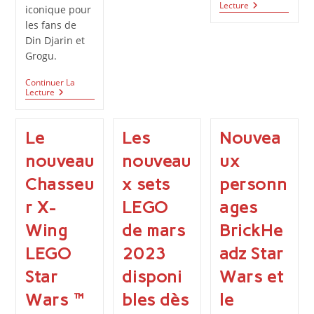
Aux
Star
Lecture
iconique pour
Dimensions
Wars
les fans de
Spectaculaires
Day
2024
Din Djarin et
–
Grogu.
Toutes
Les
Continuer La
Infos
LEGO
Lecture
Star
Wars
75442
Le
Les
Nouvea
:
Le
nouveau
nouveau
ux
N-
1
Chasseu
x sets
personn
Starfighter
Du
r X-
LEGO
ages
Mandalorien
Entre
Wing
Vitesse
de mars
BrickHe
Et
Nostalgie
LEGO
2023
adz Star
Star
disponi
Wars et
Wars™
bles dès
le