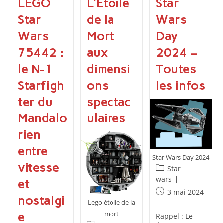
LEGO
L’Étoile
Star
Star
de la
Wars
Wars
Mort
Day
75442 :
aux
2024 –
le N-1
dimensi
Toutes
Starfigh
ons
les infos
ter du
spectac
Mandalo
ulaires
rien
entre
Star Wars Day 2024
vitesse
Post
Star
category:
wars
et
Publication
3 mai 2024
nostalgi
publiée :
Lego étoile de la
mort
e
Rappel : Le