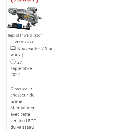
lego star wars razor
crest 75331
Post
Nouveautés
/
Star
category:
wars
Publication
27
publiée :
septembre
2022
Devenez le
chasseur de
prime
Mandalorien
avec cette
version LEGO
du vaisseau