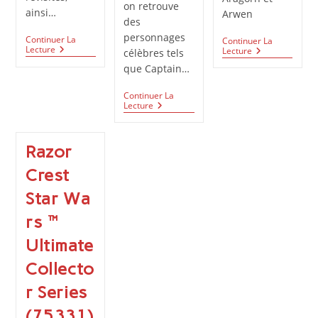
on retrouve
ainsi…
Arwen
des
personnages
Continuer La
Continuer La
Le
Lecture
Nouveaux
Lecture
célèbres tels
Nouveau
Personnages
que Captain…
Chasseur
BrickHeadz
X-
Star
Wing
Continuer La
Wars
Les
Lecture
LEGO
Et
Nouveaux
Star
Le
Sets
Wars™
Seigneur
LEGO
:
Des
Razor
De
Le
Anneaux
Mars
Set
Crest
2023
Ultime
Disponibles
Pour
Star Wa
Dès
Les
Aujourd’hui
Fans
rs™
Sur
De
La
La
Ultimate
Boutique
Saga
Officielle
Collecto
r Series
(75331)