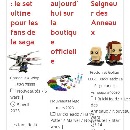
: le set
aujourd’
Seigneu
ultime
hui sur
r des
pour les
la
Anneau
fans de
boutiqu
x
la saga
e
officiell
e
Frodon et Gollum
Chasseur X-Wing
LEGO BrickHeadz Le
LEGO 75355
Seigneur des
Post
Nouveautés
/
Star
Anneaux #40630
category:
wars
Post
BrickHeadz
/
Le 
Nouveautés lego
Publication
category:
5 avril
des
mars 2023
publiée :
2023
Anneaux
/
Nouveau
Post
BrickHeadz
/
Harry
wars
category:
Potter
/
Marvel
/
Nouveautés
/
Star
Publication
14
Les fans de la
wars