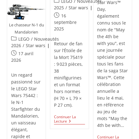
Post
LEGO
/
Nouveautés
Star Wars™
category:
2025
/
Star wars
Day,
Publication
16
également
publiée :
septembre
connu sous le
Le chasseur N-1 du
2025
nom de "May
Mandalorien
the 4th be
Post
LEGO
/
Nouveautés
with you", est
Retour de fan
category:
2026
/
Star wars
une journée
sur l’Étoile de
Publication
17 avril
spéciale pour
la Mort 75419
publiée :
2026
tous les fans
: 9 023 pièces,
de la saga Star
38
Un regard
Wars™. Cette
minifigurines
passionné sur
célébration
et un format
le LEGO Star
annuelle a
hors normes
Wars 75442 :
lieu le 4 mai,
(H 70 × L 79 ×
le N-1
en référence
P 27 cm).
Starfighter du
au jeu de
Mandalorien,
Continuer La
mots "May the
L’Étoile
Lecture
un vaisseau
4th be with…
De
élégant,
La
Mort
rapide et
Continuer La