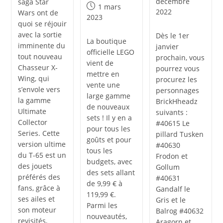
publiée :
décembre
saga Star
Publication
1 mars
2022
Wars ont de
publiée :
2023
quoi se réjouir
avec la sortie
Dès le 1er
La boutique
imminente du
janvier
officielle LEGO
tout nouveau
prochain, vous
vient de
Chasseur X-
pourrez vous
mettre en
Wing, qui
procurez les
vente une
s’envole vers
personnages
large gamme
la gamme
BrickHheadz
de nouveaux
Ultimate
suivants :
sets ! Il y en a
Collector
#40615 Le
pour tous les
Series. Cette
pillard Tusken
goûts et pour
version ultime
#40630
tous les
du T-65 est un
Frodon et
budgets, avec
des jouets
Gollum
des sets allant
préférés des
#40631
de 9,99 € à
fans, grâce à
Gandalf le
119,99 €.
ses ailes et
Gris et le
Parmi les
son moteur
Balrog #40632
nouveautés,
revisités,
Aragorn et