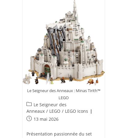
Le Seigneur des Anneaux : Minas Tirith™
LEGO
Post
Le Seigneur des
category:
Anneaux
/
LEGO
/
LEGO Icons
Publication
13 mai 2026
publiée :
Présentation passionnée du set