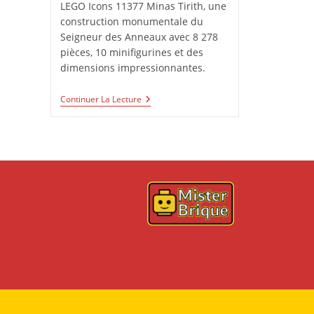
LEGO Icons 11377 Minas Tirith, une
construction monumentale du
Seigneur des Anneaux avec 8 278
pièces, 10 minifigurines et des
dimensions impressionnantes.
LEGO
Continuer La Lecture
Icons
11377
:
Minas
Tirith,
La
Cité
Blanche
En
Version
Monumentale